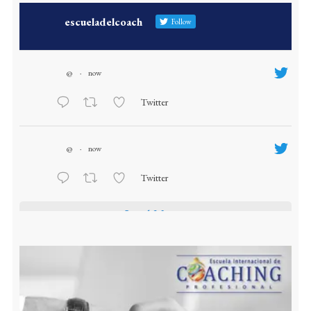
escueladelcoach
Follow
@
·
now
Twitter
@
·
now
Twitter
Load More...