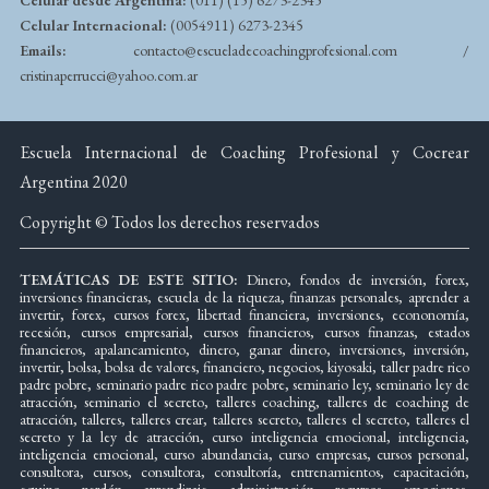
Celular desde Argentina:
(011) (15) 6273-2345
Celular Internacional:
(0054911) 6273-2345
Emails:
contacto@escueladecoachingprofesional.com /
cristinaperrucci@yahoo.com.ar
Escuela Internacional de Coaching Profesional y Cocrear
Argentina 2020
Copyright © Todos los derechos reservados
TEMÁTICAS DE ESTE SITIO:
Dinero, fondos de inversión, forex,
inversiones financieras, escuela de la riqueza, finanzas personales, aprender a
invertir, forex, cursos forex, libertad financiera, inversiones, econonomía,
recesión, cursos empresarial, cursos financieros, cursos finanzas, estados
financieros, apalancamiento, dinero, ganar dinero, inversiones, inversión,
invertir, bolsa, bolsa de valores, financiero, negocios, kiyosaki, taller padre rico
padre pobre, seminario padre rico padre pobre, seminario ley, seminario ley de
atracción, seminario el secreto, talleres coaching, talleres de coaching de
atracción, talleres, talleres crear, talleres secreto, talleres el secreto, talleres el
secreto y la ley de atracción, curso inteligencia emocional, inteligencia,
inteligencia emocional, curso abundancia, curso empresas, cursos personal,
consultora, cursos, consultora, consultoría, entrenamientos, capacitación,