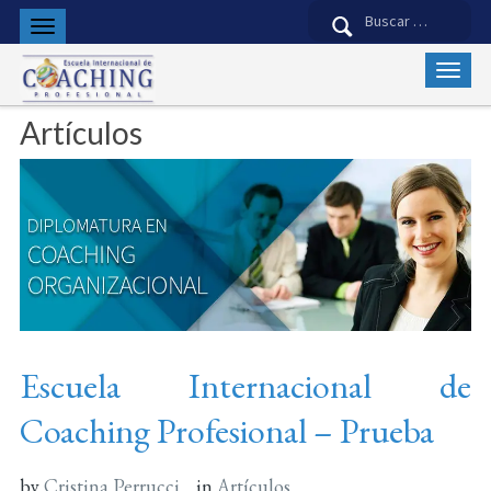
Buscar:
Artículos
Escuela Internacional de
Coaching Profesional – Prueba
by
Cristina Perrucci
in
Artículos