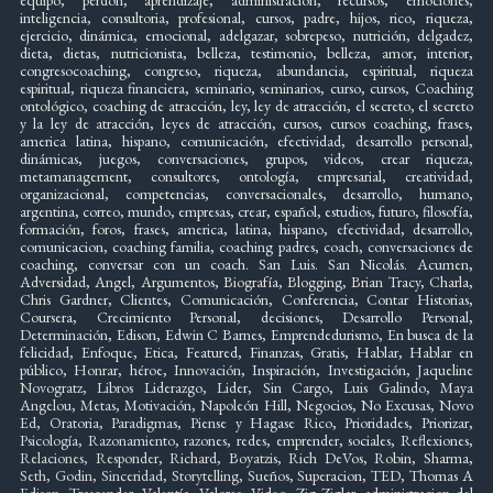
equipo, perdón, aprendizaje, administración, recursos, emociones,
inteligencia, consultoria, profesional, cursos, padre, hijos, rico, riqueza,
ejercicio, dinámica, emocional, adelgazar, sobrepeso, nutrición, delgadez,
dieta, dietas, nutricionista, belleza, testimonio, belleza, amor, interior,
congresocoaching, congreso, riqueza, abundancia, espiritual, riqueza
espiritual, riqueza financiera, seminario, seminarios, curso, cursos, Coaching
ontológico, coaching de atracción, ley, ley de atracción, el secreto, el secreto
y la ley de atracción, leyes de atracción, cursos, cursos coaching, frases,
america latina, hispano, comunicación, efectividad, desarrollo personal,
dinámicas, juegos, conversaciones, grupos, videos, crear riqueza,
metamanagement, consultores, ontología, empresarial, creatividad,
organizacional, competencias, conversacionales, desarrollo, humano,
argentina, correo, mundo, empresas, crear, español, estudios, futuro, filosofía,
formación, foros, frases, america, latina, hispano, efectividad, desarrollo,
comunicacion, coaching familia, coaching padres, coach, conversaciones de
coaching, conversar con un coach. San Luis. San Nicolás. Acumen,
Adversidad, Angel, Argumentos, Biografía, Blogging, Brian Tracy, Charla,
Chris Gardner, Clientes, Comunicación, Conferencia, Contar Historias,
Coursera, Crecimiento Personal, decisiones, Desarrollo Personal,
Determinación, Edison, Edwin C Barnes, Emprendedurismo, En busca de la
felicidad, Enfoque, Etica, Featured, Finanzas, Gratis, Hablar, Hablar en
público, Honrar, héroe, Innovación, Inspiración, Investigación, Jaqueline
Novogratz, Libros Liderazgo, Lider, Sin Cargo, Luis Galindo, Maya
Angelou, Metas, Motivación, Napoleón Hill, Negocios, No Excusas, Novo
Ed, Oratoria, Paradigmas, Piense y Hagase Rico, Prioridades, Priorizar,
Psicología, Razonamiento, razones, redes, emprender, sociales, Reflexiones,
Relaciones, Responder, Richard, Boyatzis, Rich DeVos, Robin, Sharma,
Seth, Godin, Sinceridad, Storytelling, Sueños, Superacion, TED, Thomas A