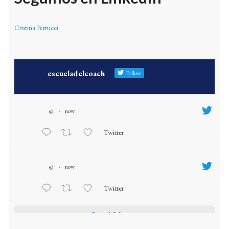
Cristina Perrucci
escueladelcoach
Follow
@
·
now
Twitter
@
·
now
Twitter
Load More...