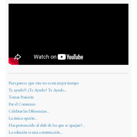
Pues parece que éste no es mi mejor tiempo
Te ayudo!!! ¿Te Ayudo? Te Ayudo...
Tomar Posición
Por el Comienzo
Celebrar las Diferencias...
La única opción...
Has pertenecido al club de los que se quejan?...
La solución es una construcción...