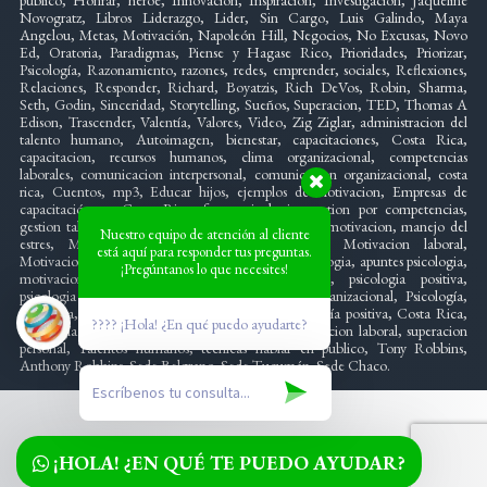
Novogratz, Libros Liderazgo, Lider, Sin Cargo, Luis Galindo, Maya
Angelou, Metas, Motivación, Napoleón Hill, Negocios, No Excusas, Novo
Ed, Oratoria, Paradigmas, Piense y Hagase Rico, Prioridades, Priorizar,
Psicología, Razonamiento, razones, redes, emprender, sociales, Reflexiones,
Relaciones, Responder, Richard, Boyatzis, Rich DeVos, Robin, Sharma,
Seth, Godin, Sinceridad, Storytelling, Sueños, Superacion, TED, Thomas A
Edison, Trascender, Valentía, Valores, Video, Zig Ziglar, administracion del
talento humano, Autoimagen, bienestar, capacitaciones, Costa Rica,
capacitacion, recursos humanos, clima organizacional, competencias
laborales, comunicacion interpersonal, comunicacion organizacional, costa
rica, Cuentos, mp3, Educar hijos, ejemplos de motivacion, Empresas de
capacitación en Costa Rica, foro, psicologia, gestion por competencias,
gestion talento, inteligencia emocional, liderazgo y motivacion, manejo del
Nuestro equipo de atención al cliente
estres, Mente, creativa, motivacion intrinseca, Motivacion laboral,
está aquí para responder tus preguntas.
Motivacion, logro motivación, organizacional, Psicologia, apuntes psicologia,
¡Pregúntanos lo que necesites!
motivacion psicologia, organizacional psicologia, psicologia positiva,
psicologia positiva aplicada, psicologia positiva organizacional, Psicología,
conducta, psicología del potencial humano, psicología positiva, Costa Rica,
???? ¡Hola! ¿En qué puedo ayudarte?
Psicología positiva, organizacional, resilencia, satisfaccion laboral, superacion
personal, Talentos humanos, tecnicas hablar en publico, Tony Robbins,
Anthony Robbins. Sede Belgrano. Sede Tucumán. Sede Chaco.
¡HOLA! ¿EN QUÉ TE PUEDO AYUDAR?