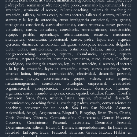
padre pobre, seminario padre rico padre pobre, seminario ley, seminario ley de
atracción, seminario el secreto, talleres coaching, talleres de coaching de
atracción, talleres, talleres crear, talleres secreto, talleres el secreto, talleres el
secreto y la ley de atracción, curso inteligencia emocional, inteligencia,
inteligencia emocional, curso abundancia, curso empresas, cursos personal,
consultora, cursos, consultora, consultoría, entrenamientos, capacitación,
equipo, perdón, aprendizaje, administración, recursos, emociones,
inteligencia, consultoria, profesional, cursos, padre, hijos, rico, riqueza,
ejercicio, dinámica, emocional, adelgazar, sobrepeso, nutrición, delgadez,
dieta, dietas, nutricionista, belleza, testimonio, belleza, amor, interior,
congresocoaching, congreso, riqueza, abundancia, espiritual, riqueza
espiritual, riqueza financiera, seminario, seminarios, curso, cursos, Coaching
ontológico, coaching de atracción, ley, ley de atracción, el secreto, el secreto
y la ley de atracción, leyes de atracción, cursos, cursos coaching, frases,
america latina, hispano, comunicación, efectividad, desarrollo personal,
dinámicas, juegos, conversaciones, grupos, videos, crear riqueza,
metamanagement, consultores, ontología, empresarial, creatividad,
organizacional, competencias, conversacionales, desarrollo, humano,
argentina, correo, mundo, empresas, crear, español, estudios, futuro, filosofía,
formación, foros, frases, america, latina, hispano, efectividad, desarrollo,
comunicacion, coaching familia, coaching padres, coach, conversaciones de
coaching, conversar con un coach. San Luis. San Nicolás. Acumen,
Adversidad, Angel, Argumentos, Biografía, Blogging, Brian Tracy, Charla,
Chris Gardner, Clientes, Comunicación, Conferencia, Contar Historias,
Coursera, Crecimiento Personal, decisiones, Desarrollo Personal,
Determinación, Edison, Edwin C Barnes, Emprendedurismo, En busca de la
felicidad, Enfoque, Etica, Featured, Finanzas, Gratis, Hablar, Hablar en
público, Honrar, héroe, Innovación, Inspiración, Investigación, Jaqueline