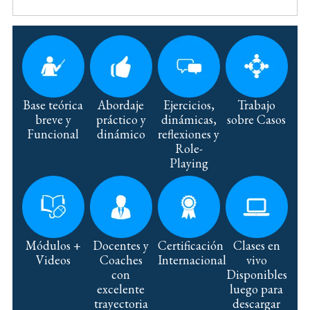
Base teórica
Abordaje
Ejercicios,
Trabajo
breve y
práctico y
dinámicas,
sobre Casos
Funcional
dinámico
reflexiones y
Role-
Playing
Módulos +
Docentes y
Certificación
Clases en
Videos
Coaches
Internacional
vivo
con
Disponibles
excelente
luego para
trayectoria
descargar