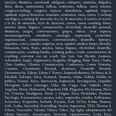
ejercicio, dinámica, emocional, adelgazar, sobrepeso, nutrición, delgadez,
dieta, dietas, nutricionista, belleza, testimonio, belleza, amor, interior,
congresocoaching, congreso, riqueza, abundancia, espiritual, riqueza
espiritual, riqueza financiera, seminario, seminarios, curso, cursos, Coaching
ontológico, coaching de atracción, ley, ley de atracción, el secreto, el secreto
y la ley de atracción, leyes de atracción, cursos, cursos coaching, frases,
america latina, hispano, comunicación, efectividad, desarrollo personal,
dinámicas, juegos, conversaciones, grupos, videos, crear riqueza,
metamanagement, consultores, ontología, empresarial, creatividad,
organizacional, competencias, conversacionales, desarrollo, humano,
argentina, correo, mundo, empresas, crear, español, estudios, futuro, filosofía,
formación, foros, frases, america, latina, hispano, efectividad, desarrollo,
comunicacion, coaching familia, coaching padres, coach, conversaciones de
coaching, conversar con un coach. San Luis. San Nicolás. Acumen,
Adversidad, Angel, Argumentos, Biografía, Blogging, Brian Tracy, Charla,
Chris Gardner, Clientes, Comunicación, Conferencia, Contar Historias,
Coursera, Crecimiento Personal, decisiones, Desarrollo Personal,
Determinación, Edison, Edwin C Barnes, Emprendedurismo, En busca de la
felicidad, Enfoque, Etica, Featured, Finanzas, Gratis, Hablar, Hablar en
público, Honrar, héroe, Innovación, Inspiración, Investigación, Jaqueline
Novogratz, Libros Liderazgo, Lider, Sin Cargo, Luis Galindo, Maya
Angelou, Metas, Motivación, Napoleón Hill, Negocios, No Excusas, Novo
Ed, Oratoria, Paradigmas, Piense y Hagase Rico, Prioridades, Priorizar,
Psicología, Razonamiento, razones, redes, emprender, sociales, Reflexiones,
Relaciones, Responder, Richard, Boyatzis, Rich DeVos, Robin, Sharma,
Seth, Godin, Sinceridad, Storytelling, Sueños, Superacion, TED, Thomas A
Edison, Trascender, Valentía, Valores, Video, Zig Ziglar, administracion del
talento humano, Autoimagen, bienestar, capacitaciones, Costa Rica,