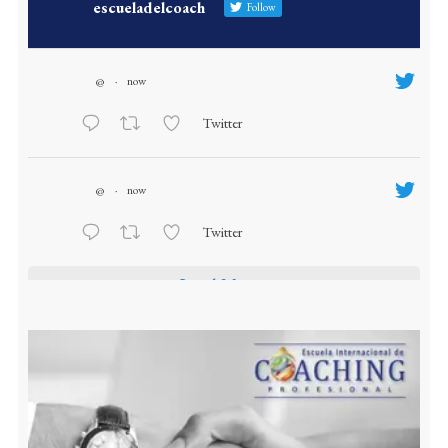
escueladelcoach
Follow
@
·
now
Twitter
@
·
now
Twitter
Load More...