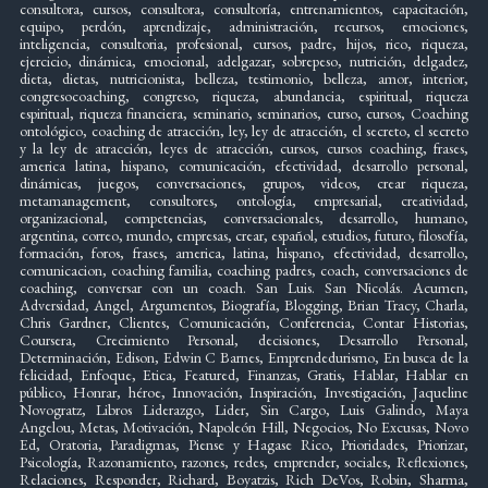
consultora, cursos, consultora, consultoría, entrenamientos, capacitación,
equipo, perdón, aprendizaje, administración, recursos, emociones,
inteligencia, consultoria, profesional, cursos, padre, hijos, rico, riqueza,
ejercicio, dinámica, emocional, adelgazar, sobrepeso, nutrición, delgadez,
dieta, dietas, nutricionista, belleza, testimonio, belleza, amor, interior,
congresocoaching, congreso, riqueza, abundancia, espiritual, riqueza
espiritual, riqueza financiera, seminario, seminarios, curso, cursos, Coaching
ontológico, coaching de atracción, ley, ley de atracción, el secreto, el secreto
y la ley de atracción, leyes de atracción, cursos, cursos coaching, frases,
america latina, hispano, comunicación, efectividad, desarrollo personal,
dinámicas, juegos, conversaciones, grupos, videos, crear riqueza,
metamanagement, consultores, ontología, empresarial, creatividad,
organizacional, competencias, conversacionales, desarrollo, humano,
argentina, correo, mundo, empresas, crear, español, estudios, futuro, filosofía,
formación, foros, frases, america, latina, hispano, efectividad, desarrollo,
comunicacion, coaching familia, coaching padres, coach, conversaciones de
coaching, conversar con un coach. San Luis. San Nicolás. Acumen,
Adversidad, Angel, Argumentos, Biografía, Blogging, Brian Tracy, Charla,
Chris Gardner, Clientes, Comunicación, Conferencia, Contar Historias,
Coursera, Crecimiento Personal, decisiones, Desarrollo Personal,
Determinación, Edison, Edwin C Barnes, Emprendedurismo, En busca de la
felicidad, Enfoque, Etica, Featured, Finanzas, Gratis, Hablar, Hablar en
público, Honrar, héroe, Innovación, Inspiración, Investigación, Jaqueline
Novogratz, Libros Liderazgo, Lider, Sin Cargo, Luis Galindo, Maya
Angelou, Metas, Motivación, Napoleón Hill, Negocios, No Excusas, Novo
Ed, Oratoria, Paradigmas, Piense y Hagase Rico, Prioridades, Priorizar,
Psicología, Razonamiento, razones, redes, emprender, sociales, Reflexiones,
Relaciones, Responder, Richard, Boyatzis, Rich DeVos, Robin, Sharma,