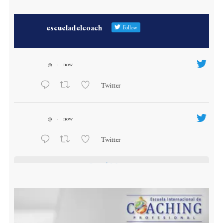
escueladelcoach
Follow
@
·
now
Twitter
@
·
now
Twitter
Load More...