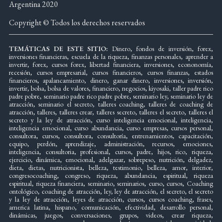
Argentina 2020
Copyright © Todos los derechos reservados
TEMÁTICAS DE ESTE SITIO:
Dinero, fondos de inversión, forex,
inversiones financieras, escuela de la riqueza, finanzas personales, aprender a
invertir, forex, cursos forex, libertad financiera, inversiones, econonomía,
recesión, cursos empresarial, cursos financieros, cursos finanzas, estados
financieros, apalancamiento, dinero, ganar dinero, inversiones, inversión,
invertir, bolsa, bolsa de valores, financiero, negocios, kiyosaki, taller padre rico
padre pobre, seminario padre rico padre pobre, seminario ley, seminario ley de
atracción, seminario el secreto, talleres coaching, talleres de coaching de
atracción, talleres, talleres crear, talleres secreto, talleres el secreto, talleres el
secreto y la ley de atracción, curso inteligencia emocional, inteligencia,
inteligencia emocional, curso abundancia, curso empresas, cursos personal,
consultora, cursos, consultora, consultoría, entrenamientos, capacitación,
equipo, perdón, aprendizaje, administración, recursos, emociones,
inteligencia, consultoria, profesional, cursos, padre, hijos, rico, riqueza,
ejercicio, dinámica, emocional, adelgazar, sobrepeso, nutrición, delgadez,
dieta, dietas, nutricionista, belleza, testimonio, belleza, amor, interior,
congresocoaching, congreso, riqueza, abundancia, espiritual, riqueza
espiritual, riqueza financiera, seminario, seminarios, curso, cursos, Coaching
ontológico, coaching de atracción, ley, ley de atracción, el secreto, el secreto
y la ley de atracción, leyes de atracción, cursos, cursos coaching, frases,
america latina, hispano, comunicación, efectividad, desarrollo personal,
dinámicas, juegos, conversaciones, grupos, videos, crear riqueza,