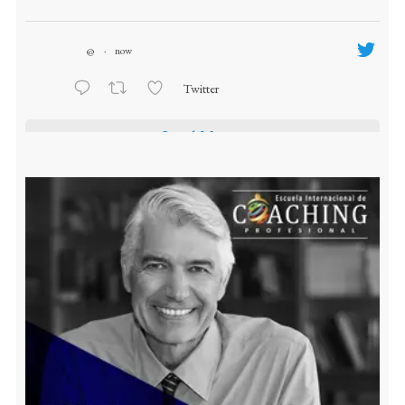
@
·
now
Twitter
Load More...