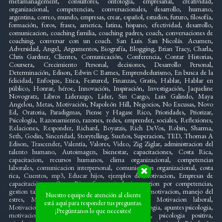
metamanagement, consultores, ontología, empresarial, creatividad,
organizacional, competencias, conversacionales, desarrollo, humano,
argentina, correo, mundo, empresas, crear, español, estudios, futuro, filosofía,
formación, foros, frases, america, latina, hispano, efectividad, desarrollo,
comunicacion, coaching familia, coaching padres, coach, conversaciones de
coaching, conversar con un coach. San Luis. San Nicolás. Acumen,
Adversidad, Angel, Argumentos, Biografía, Blogging, Brian Tracy, Charla,
Chris Gardner, Clientes, Comunicación, Conferencia, Contar Historias,
Coursera, Crecimiento Personal, decisiones, Desarrollo Personal,
Determinación, Edison, Edwin C Barnes, Emprendedurismo, En busca de la
felicidad, Enfoque, Etica, Featured, Finanzas, Gratis, Hablar, Hablar en
público, Honrar, héroe, Innovación, Inspiración, Investigación, Jaqueline
Novogratz, Libros Liderazgo, Lider, Sin Cargo, Luis Galindo, Maya
Angelou, Metas, Motivación, Napoleón Hill, Negocios, No Excusas, Novo
Ed, Oratoria, Paradigmas, Piense y Hagase Rico, Prioridades, Priorizar,
Psicología, Razonamiento, razones, redes, emprender, sociales, Reflexiones,
Relaciones, Responder, Richard, Boyatzis, Rich DeVos, Robin, Sharma,
Seth, Godin, Sinceridad, Storytelling, Sueños, Superacion, TED, Thomas A
Edison, Trascender, Valentía, Valores, Video, Zig Ziglar, administracion del
talento humano, Autoimagen, bienestar, capacitaciones, Costa Rica,
capacitacion, recursos humanos, clima organizacional, competencias
laborales, comunicacion interpersonal, comunicacion organizacional, costa
rica, Cuentos, mp3, Educar hijos, ejemplos de motivacion, Empresas de
capacitación en Costa Rica, foro, psicologia, gestion por competencias,
gestion talento, inteligencia emocional, liderazgo y motivacion, manejo del
Nuestro equipo de atención al cliente
estres, Mente, creativa, motivacion intrinseca, Motivacion laboral,
está aquí para responder tus preguntas.
Motivacion, logro motivación, organizacional, Psicologia, apuntes psicologia,
¡Pregúntanos lo que necesites!
motivacion psicologia, organizacional psicologia, psicologia positiva,