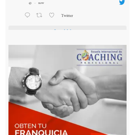
@
·
now
Twitter
Load More...