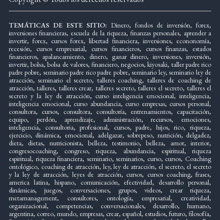
TEMÁTICAS DE ESTE SITIO:
Dinero, fondos de inversión, forex,
inversiones financieras, escuela de la riqueza, finanzas personales, aprender a
invertir, forex, cursos forex, libertad financiera, inversiones, econonomía,
recesión, cursos empresarial, cursos financieros, cursos finanzas, estados
financieros, apalancamiento, dinero, ganar dinero, inversiones, inversión,
invertir, bolsa, bolsa de valores, financiero, negocios, kiyosaki, taller padre rico
padre pobre, seminario padre rico padre pobre, seminario ley, seminario ley de
atracción, seminario el secreto, talleres coaching, talleres de coaching de
atracción, talleres, talleres crear, talleres secreto, talleres el secreto, talleres el
secreto y la ley de atracción, curso inteligencia emocional, inteligencia,
inteligencia emocional, curso abundancia, curso empresas, cursos personal,
consultora, cursos, consultora, consultoría, entrenamientos, capacitación,
equipo, perdón, aprendizaje, administración, recursos, emociones,
inteligencia, consultoria, profesional, cursos, padre, hijos, rico, riqueza,
ejercicio, dinámica, emocional, adelgazar, sobrepeso, nutrición, delgadez,
dieta, dietas, nutricionista, belleza, testimonio, belleza, amor, interior,
congresocoaching, congreso, riqueza, abundancia, espiritual, riqueza
espiritual, riqueza financiera, seminario, seminarios, curso, cursos, Coaching
ontológico, coaching de atracción, ley, ley de atracción, el secreto, el secreto
y la ley de atracción, leyes de atracción, cursos, cursos coaching, frases,
america latina, hispano, comunicación, efectividad, desarrollo personal,
dinámicas, juegos, conversaciones, grupos, videos, crear riqueza,
metamanagement, consultores, ontología, empresarial, creatividad,
organizacional, competencias, conversacionales, desarrollo, humano,
argentina, correo, mundo, empresas, crear, español, estudios, futuro, filosofía,