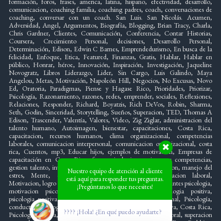
formación, foros, frases, america, latina, hispano, efectividad, desarrollo,
comunicacion, coaching familia, coaching padres, coach, conversaciones de
coaching, conversar con un coach. San Luis. San Nicolás. Acumen,
Adversidad, Angel, Argumentos, Biografía, Blogging, Brian Tracy, Charla,
Chris Gardner, Clientes, Comunicación, Conferencia, Contar Historias,
Coursera, Crecimiento Personal, decisiones, Desarrollo Personal,
Determinación, Edison, Edwin C Barnes, Emprendedurismo, En busca de la
felicidad, Enfoque, Etica, Featured, Finanzas, Gratis, Hablar, Hablar en
público, Honrar, héroe, Innovación, Inspiración, Investigación, Jaqueline
Novogratz, Libros Liderazgo, Lider, Sin Cargo, Luis Galindo, Maya
Angelou, Metas, Motivación, Napoleón Hill, Negocios, No Excusas, Novo
Ed, Oratoria, Paradigmas, Piense y Hagase Rico, Prioridades, Priorizar,
Psicología, Razonamiento, razones, redes, emprender, sociales, Reflexiones,
Relaciones, Responder, Richard, Boyatzis, Rich DeVos, Robin, Sharma,
Seth, Godin, Sinceridad, Storytelling, Sueños, Superacion, TED, Thomas A
Edison, Trascender, Valentía, Valores, Video, Zig Ziglar, administracion del
talento humano, Autoimagen, bienestar, capacitaciones, Costa Rica,
capacitacion, recursos humanos, clima organizacional, competencias
laborales, comunicacion interpersonal, comunicacion organizacional, costa
rica, Cuentos, mp3, Educar hijos, ejemplos de motivacion, Empresas de
capacitación en Costa Rica, foro, psicologia, gestion por competencias,
gestion talento, inteligencia emocional, liderazgo y motivacion, manejo del
Nuestro equipo de atención al cliente
estres, Mente, creativa, motivacion intrinseca, Motivacion laboral,
está aquí para responder tus preguntas.
Motivacion, logro motivación, organizacional, Psicologia, apuntes psicologia,
¡Pregúntanos lo que necesites!
motivacion psicologia, organizacional psicologia, psicologia positiva,
psicologia positiva aplicada, psicologia positiva organizacional, Psicología,
conducta, psicología del potencial humano, psicología positiva, Costa Rica,
???? ¡Hola! ¿En qué puedo ayudarte?
Psicología positiva, organizacional, resilencia, satisfaccion laboral, superacion