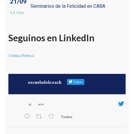
21/09
Seminarios de la Felicidad en CABA
9 a 16hs
Seguinos en LinkedIn
Cristina Perrucci
escueladelcoach
Follow
@
·
now
Twitter