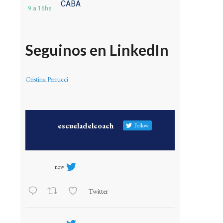
CABA
9 a 16hs
Seguinos en LinkedIn
Cristina Perrucci
escueladelcoach
Follow
now
Twitter