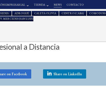
IÓN EMPRESARIAL
TIENDA
NEWS
CONTACTO
SEDES:
ADROGUÉ
CALETA OLIVIA
CENTRO (CABA)
COMODORO
V. MERCEDES (SAN LUIS)
sional a Distancia
hare on Facebook
Share on LinkedIn