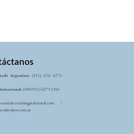
táctanos
esde Argentina:
(011) (15) 6273-
nternacional:
(0054911) 6273-2345
escueladecoachingprofesional.com /
rrucci@yahoo.com.ar