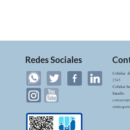
Redes Sociales
Con
Celular d
2345
Celular I
Emails:
contacto@
cristinape