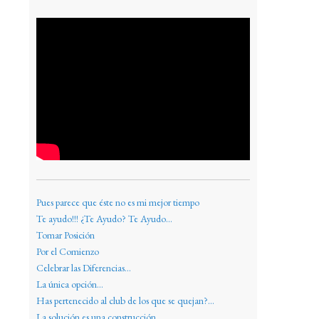
Pues parece que éste no es mi mejor tiempo
Te ayudo!!! ¿Te Ayudo? Te Ayudo...
Tomar Posición
Por el Comienzo
Celebrar las Diferencias...
La única opción...
Has pertenecido al club de los que se quejan?...
La solución es una construcción...