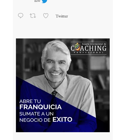
now
Twitter
Load More...